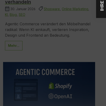
verhandeln
30. Januar 2026
Shopware
,
Online Marketing
,
KI
,
Blog
,
SEO
Agentic Commerce verändert den Möbelhandel
radikal: Wenn KI einkauft, verlieren Inspiration,
Design und Frontend an Bedeutung.
Mehr...