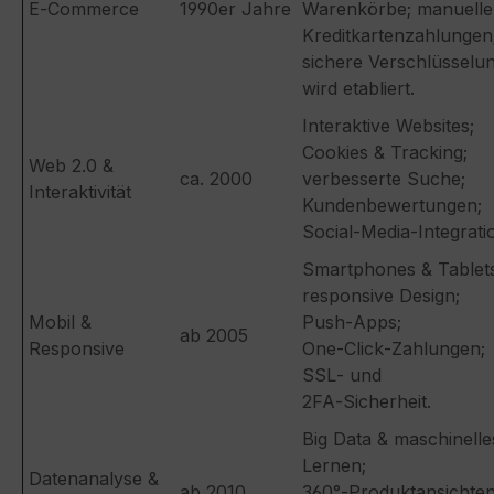
E‑Commerce
1990er Jahre
Warenkörbe; manuelle
Kreditkartenzahlungen
sichere Verschlüsselu
wird etabliert.
Interaktive Websites;
Cookies & Tracking;
Web 2.0 &
ca. 2000
verbesserte Suche;
Interaktivität
Kundenbewertungen;
Social‑Media‑Integrati
Smartphones & Tablets
responsive Design;
Mobil &
Push‑Apps;
ab 2005
Responsive
One‑Click‑Zahlungen;
SSL‑ und
2FA‑Sicherheit.
Big Data & maschinelle
Lernen;
Datenanalyse &
ab 2010
360°‑Produktansichten