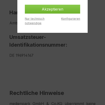
Akzeptieren
Handelsregister der PhG:
Nur technisch
Konfigurieren
Amtsgericht Bochum HRB 6126
notwendige
Umsatzsteuer-
Identifikationsnummer:
DE 196914167
Rechtliche Hinweise
medienpark GmbH & Co.KG übernimmt keine