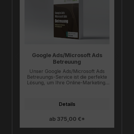
Google Ads/Microsoft Ads
Betreuung
Unser Google Ads/Microsoft Ads
Betreuungs-Service ist die perfekte
Lösung, um Ihre Online-Marketing-
l
Strategie auf die nächste Ebene zu
bringen. Mit unserer Hilfe können
Stra
Sie Ihre Zielgruppe noch gezielter
f
Details
ansprechen und sicherstellen, dass
Ihre Werbekampagnen erfolgreich
sind.Unsere erfahrenen Experten
ab 375,00 €*
werden Ihnen dabei helfen, Ihre
lokalen Keywords regelmäßig mit
Su
einem kleinen Budget zu