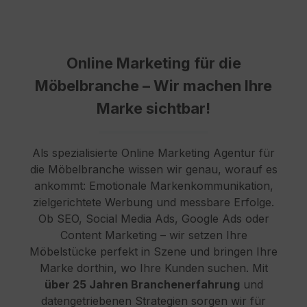
und demonstrieren Autorität in Ihrem
Marktsegment.Im Rahmen unserer
SEO Betreuung erstellen wir für Sie
individuelle, SEO-optimierte Inhalte
Online Marketing für die
auf Basis eines mit Ihnen
abgestimmten Redaktionsplans oder
Möbelbranche – Wir machen Ihre
unterstützen Ihre eigenen
Texter*innen mit wertvollen Content-
Marke sichtbar!
Briefings zu den wertvollsten
Begriffen und häufigsten Fragen, um
zu garantieren, dass Ihre Inhalte
Als spezialisierte Online Marketing Agentur für
immer optimal informieren, beraten
und unterhalten.Monitoring und
die Möbelbranche wissen wir genau, worauf es
ReportingUm den Erfolg der
ankommt: Emotionale Markenkommunikation,
getätigten Maßnahmen zu
zielgerichtete Werbung und messbare Erfolge.
überwachen, setzen wir auf eine
Ob SEO, Social Media Ads, Google Ads oder
Reihe professioneller Analyse-Tools,
darunter Monitoring-Lösungen für
Content Marketing – wir setzen Ihre
Keyword-Rankings, technische
Möbelstücke perfekt in Szene und bringen Ihre
Probleme sowie Website-Besuche
Marke dorthin, wo Ihre Kunden suchen. Mit
und Koversionen. Die Ergebnisse
über 25 Jahren Branchenerfahrung
und
dieses Monitorings erhalten Sie in
regelmäßigen Abständen in
datengetriebenen Strategien sorgen wir für