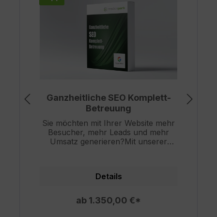
Ganzheitliche SEO Komplett-
Betreuung
Sie möchten mit Ihrer Website mehr
E
Besucher, mehr Leads und mehr
Umsatz generieren?Mit unserer
ganzheitlichen SEO Komplett-
n
Betreuung bieten wir Unternehmen
d
jeder Größenordnung ein starkes
Details
Rundum-Sorglos-Paket für die
Suchmaschinenoptimierung ihrer
Website – das bedeutet für Sie: mehr
R
ab 1.350,00 €*
Sichtbarkeit, bessere Rankings und
be
maximalen Traffic! Für uns gilt: SEO