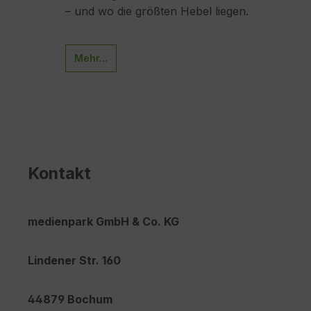
ische
– und wo die größten Hebel liegen.
un
Mehr...
Kontakt
medienpark GmbH & Co. KG
Lindener Str. 160
44879 Bochum