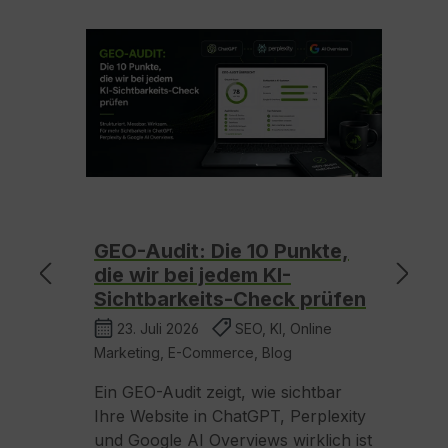
PT:
GEO-Audit: Die 10 Punkte,
K
ds
die wir bei jedem KI-
7
en
Sichtbarkeits-Check prüfen
E
23. Juli 2026
SEO, KI, Online
Marketing, E-Commerce, Blog
Ma
Ein GEO-Audit zeigt, wie sichtbar
Ei
ird
Ihre Website in ChatGPT, Perplexity
E
Für
und Google AI Overviews wirklich ist
Re