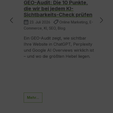
ling
GEO-Audit: Die 10 Punkte,
K
pps
die wir bei jedem KI-
7
atz.
Sichtbarkeits-Check prüfen
E
KI,
23. Juli 2026
Online Marketing, E-
Commerce, KI, SEO, Blog
Ma
e-
Ein GEO-Audit zeigt, wie sichtbar
Ei
Ihre Website in ChatGPT, Perplexity
E
und Google AI Overviews wirklich ist
Re
– und wo die größten Hebel liegen.
un
Mehr...