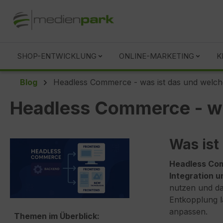
springen
Zur Hauptnavigation springen
SHOP-ENTWICKLUNG
ONLINE-MARKETING
K
Blog
Headless Commerce - was ist das und welche
Headless Commerce - was
Was is
Headless Com
Integration u
nutzen und da
Entkopplung l
anpassen.
Themen im Überblick: