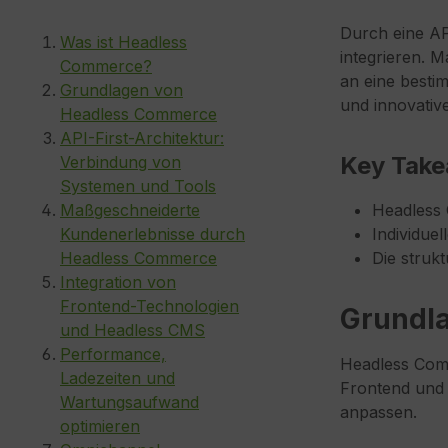
Durch eine AP
Was ist Headless
integrieren. M
Commerce?
an eine besti
Grundlagen von
und innovative
Headless Commerce
API-First-Architektur:
Key Tak
Verbindung von
Systemen und Tools
Maßgeschneiderte
Headless 
Kundenerlebnisse durch
Individue
Headless Commerce
Die struk
Integration von
Frontend-Technologien
Grundl
und Headless CMS
Performance,
Headless Comm
Ladezeiten und
Frontend und 
Wartungsaufwand
anpassen.
optimieren