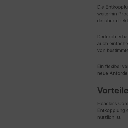
Die Entkopplu
weiterhin Pro
darüber direk
Dadurch erhalt
auch einfache
von bestimmt
Ein flexibel 
neue Anforder
Vorteil
Headless Com
Entkopplung e
nützlich ist.