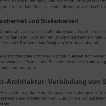
isch ausspielen und neue Features testen, ohne dass tec
 an verschiedene Endgeräte wird effizienter, weil das Fro
icherheit und Skalierbarkeit
Commerce lassen sich bestehende Systeme leicht erweitern
er Drittanbieter-Tools können unkompliziert eingebunden
en muss. Das senkt langfristig den Wartungsaufwand.
e Lastspitzen oder schnelles Wachstum lassen sich bess
l sie weder bei Front- noch Backend an starre Strukturen g
r neue Technologien.
st-Architektur: Verbindung von
t-Architektur legt den Hauptfokus auf die Nutzung von APIs
bel miteinander arbeiten können. Durch klare Schnittstelle
ierbar.