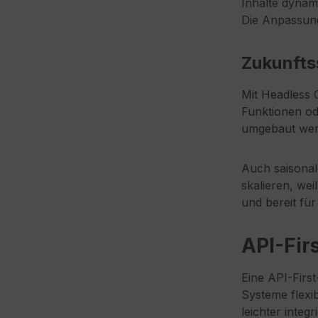
Inhalte dynam
Die Anpassung
Zukunftss
Mit Headless 
Funktionen od
umgebaut werd
Auch saisonal
skalieren, wei
und bereit fü
API-Fir
Eine API-Firs
Systeme flexi
leichter integr