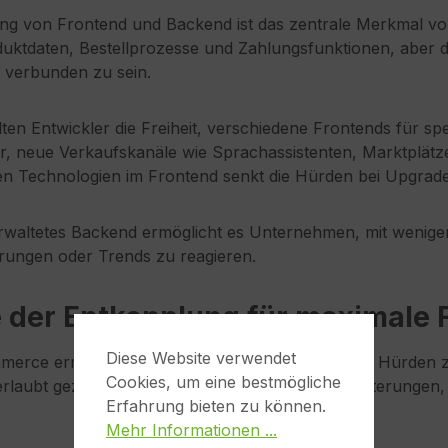
ng von Frontend und Backend ist das zentrale Merkmal von
duktdaten, Bestellprozesse und Zahlungsfunktionen, aber da
t verbunden zu sein.
en Entwickler die Freiheit, verschiedene Frontends für spe
r, neue Verkaufskanäle wie Sprachassistenten, Marktplätze
en Technologien im Frontend senkt die Hürden bei Upgra
verwaltetes Backend ermöglicht es Unternehmen, mit wenig
ungen oder Trends zu reagieren.
e der Entkopplung für maximale Fl
Diese Website verwendet
merce ermöglicht es Shopbetreibern, technische Hürden 
Cookies, um eine bestmögliche
rlaubt gezielte Anpassungen und einfache Erweiterungen
Erfahrung bieten zu können.
Mehr Informationen ...