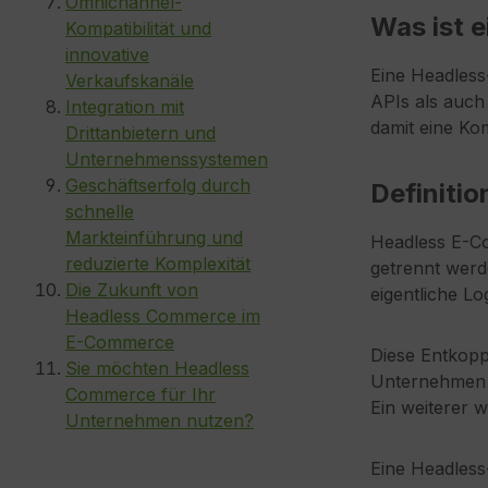
Omnichannel-
Was ist 
Kompatibilität und
innovative
Eine Headless
Verkaufskanäle
APIs als auch
Integration mit
damit eine Ko
Drittanbietern und
Unternehmenssystemen
Geschäftserfolg durch
Definiti
schnelle
Markteinführung und
Headless E-C
reduzierte Komplexität
getrennt werd
Die Zukunft von
eigentliche L
Headless Commerce im
E-Commerce
Diese Entkopp
Sie möchten Headless
Unternehmen k
Commerce für Ihr
Ein weiterer 
Unternehmen nutzen?
Eine Headless-