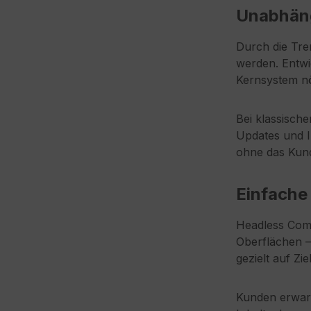
Unabhäng
Durch die Tre
werden. Entwi
Kernsystem nöt
Bei klassisch
Updates und I
ohne das Kunde
Einfache
Headless Comm
Oberflächen –
gezielt auf Zi
Kunden erwart