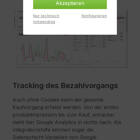
Akzeptieren
Nur technisch
Konfigurieren
notwendige
Tracking des Bezahlvorgangs
Auch ohne Cookies kann der gesamte
Kaufvorgang erfasst werden. Von der ersten
produktimpression bis zum Kauf, ertracker
steht hier Google Analytics in nichts nach. Als
Integrationshilfe können sogar die
Datenschicht-Variablen von Google