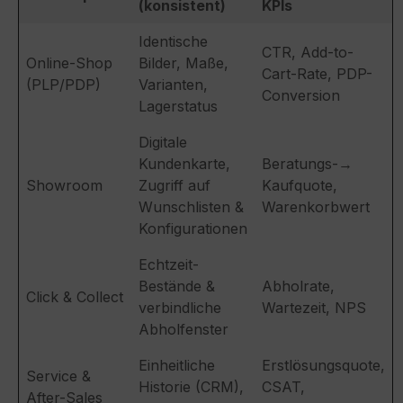
(konsistent)
KPIs
Identische
CTR, Add-to-
Online-Shop
Bilder, Maße,
Cart-Rate, PDP-
(PLP/PDP)
Varianten,
Conversion
Lagerstatus
Digitale
Kundenkarte,
Beratungs-→
Showroom
Zugriff auf
Kaufquote,
Wunschlisten &
Warenkorbwert
Konfigurationen
Echtzeit-
Bestände &
Abholrate,
Click & Collect
verbindliche
Wartezeit, NPS
Abholfenster
Einheitliche
Erstlösungsquote,
Service &
Historie (CRM),
CSAT,
After-Sales