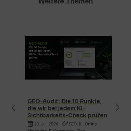
Weitere Themen
PT:
GEO-Audit: Die 10 Punkte,
K
ds
die wir bei jedem KI-
7
en
Sichtbarkeits-Check prüfen
E
23. Juli 2026
SEO, KI, Online
Marketing, E-Commerce, Blog
Ma