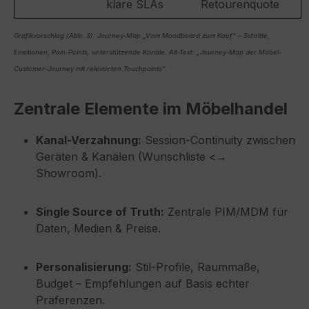
klare SLAs
Retourenquote
Grafikvorschlag (Abb. 3): Journey-Map „Vom Moodboard zum Kauf“ – Schritte,
Emotionen, Pain-Points, unterstützende Kanäle. Alt-Text: „Journey-Map der Möbel-
Customer-Journey mit relevanten Touchpoints“.
Zentrale Elemente im Möbelhandel
Kanal-Verzahnung:
Session-Continuity zwischen
Geräten & Kanälen (Wunschliste <→
Showroom).
Single Source of Truth:
Zentrale PIM/MDM für
Daten, Medien & Preise.
Personalisierung:
Stil-Profile, Raummaße,
Budget – Empfehlungen auf Basis echter
Präferenzen.