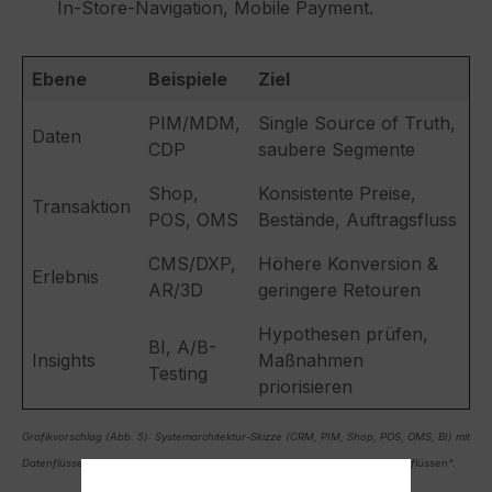
In-Store-Navigation, Mobile Payment.
Ebene
Beispiele
Ziel
PIM/MDM,
Single Source of Truth,
Daten
CDP
saubere Segmente
Shop,
Konsistente Preise,
Transaktion
POS, OMS
Bestände, Auftragsfluss
CMS/DXP,
Höhere Konversion &
Erlebnis
AR/3D
geringere Retouren
Hypothesen prüfen,
BI, A/B-
Insights
Maßnahmen
Testing
priorisieren
Grafikvorschlag (Abb. 5): Systemarchitektur-Skizze (CRM, PIM, Shop, POS, OMS, BI) mit
Datenflüssen. Alt-Text: „Omnichannel-Systemarchitektur mit zentralen Datenflüssen“.