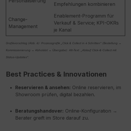
Personalisierung
Empfehlungen kombinieren
Enablement-Programm für
Change-
Verkauf & Service; KPI-OKRs
Management
je Kanal
Grafikvorschlag (Abb. 6): Prozessgrafik „Click & Collect in 4 Schritten“ (Bestellung →
Kommissionierung → Abholslot → Übergabe). Alt-Text: „Ablauf Click-&-Collect mit
Status-Updates“.
Best Practices & Innovationen
Reservieren & ansehen:
Online reservieren, im
Showroom prüfen, digital bezahlen.
Beratungshandover:
Online-Konfiguration →
Berater greift im Store darauf zu.