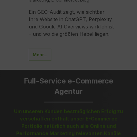
Ein GEO-Audit zeigt, wie sichtbar
Ei
ird
Ihre Website in ChatGPT, Perplexity
E
Für
und Google AI Overviews wirklich ist
Re
ische
– und wo die größten Hebel liegen.
un
Mehr...
Full-Service e-Commerce
Agentur
Um unseren Kunden bestmöglichen Erfolg zu
verschaffen enthält unser E-Commerce
Portfolio natürlich auch alle Online und
Performance Marketing relevanten Kanäle