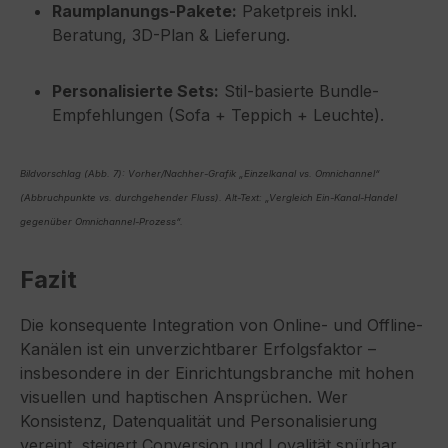
Raumplanungs-Pakete:
Paketpreis inkl.
Beratung, 3D-Plan & Lieferung.
Personalisierte Sets:
Stil-basierte Bundle-
Empfehlungen (Sofa + Teppich + Leuchte).
Bildvorschlag (Abb. 7): Vorher/Nachher-Grafik „Einzelkanal vs. Omnichannel“
(Abbruchpunkte vs. durchgehender Fluss). Alt-Text: „Vergleich Ein-Kanal-Handel
gegenüber Omnichannel-Prozess“.
Fazit
Die konsequente Integration von Online- und Offline-
Kanälen ist ein unverzichtbarer Erfolgsfaktor –
insbesondere in der Einrichtungsbranche mit hohen
visuellen und haptischen Ansprüchen. Wer
Konsistenz, Datenqualität und Personalisierung
vereint, steigert Conversion und Loyalität spürbar.