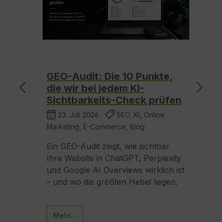
PT:
GEO-Audit: Die 10 Punkte,
K
ds
die wir bei jedem KI-
7
en
Sichtbarkeits-Check prüfen
E
23. Juli 2026
SEO, KI, Online
Marketing, E-Commerce, Blog
Ma
Ein GEO-Audit zeigt, wie sichtbar
Ei
ird
Ihre Website in ChatGPT, Perplexity
E
Für
und Google AI Overviews wirklich ist
Re
ische
– und wo die größten Hebel liegen.
un
Mehr...