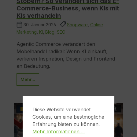
Stöbern? So verändert sich das E-
Commerce-Business, wenn KIs mit
KIs verhandeln
30. Januar 2026
Shopware
,
Online
Marketing
,
KI
,
Blog
,
SEO
Agentic Commerce verändert den
Möbelhandel radikal: Wenn KI einkauft,
verlieren Inspiration, Design und Frontend
an Bedeutung.
Mehr...
Diese Website verwendet
Cookies, um eine bestmögliche
Erfahrung bieten zu können.
Mehr Informationen ...