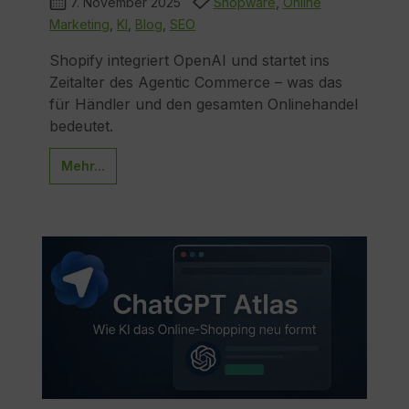
7. November 2025
Shopware
,
Online
Marketing
,
KI
,
Blog
,
SEO
Shopify integriert OpenAI und startet ins
Zeitalter des Agentic Commerce – was das
für Händler und den gesamten Onlinehandel
bedeutet.
Mehr...