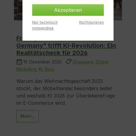
Akzeptieren
Nur technisch
Konfigurieren
notwendige
Frostiges Konsumklima "Made in
Germany" trifft KI-Revolution: Ein
Realitätscheck für 2026
19. Dezember 2025
Shopware
,
Online
Marketing
,
KI
,
Blog
Warum das Weihnachtsgeschäft 2025
stockt, der Möbelhandel besonders leidet
und weshalb KI 2026 zur Überlebensfrage
im E-Commerce wird.
Mehr...