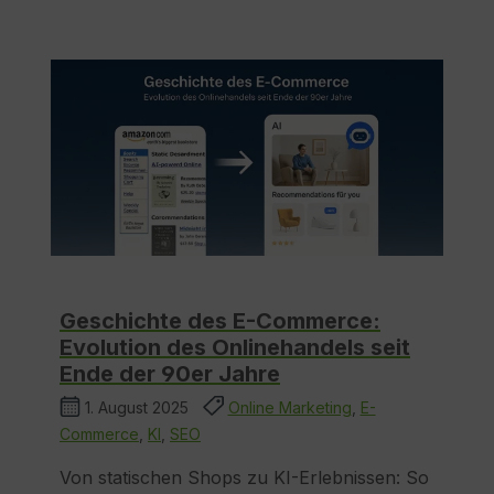
Geschichte des E-Commerce:
Evolution des Onlinehandels seit
Ende der 90er Jahre
1. August 2025
Online Marketing
,
E-
Commerce
,
KI
,
SEO
Von statischen Shops zu KI-Erlebnissen: So