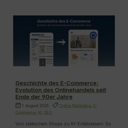
Geschichte des E-Commerce:
Evolution des Onlinehandels seit
Ende der 90er Jahre
1. August 2025
Online Marketing
,
E-
Commerce
,
KI
,
SEO
Von statischen Shops zu KI-Erlebnissen: So