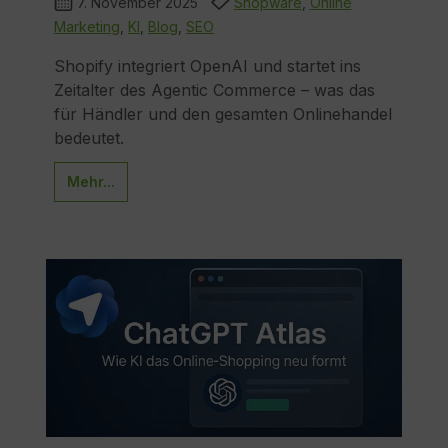
7. November 2025
Shopware
,
Online
Marketing
,
KI
,
Blog
,
SEO
Shopify integriert OpenAI und startet ins
Zeitalter des Agentic Commerce – was das
für Händler und den gesamten Onlinehandel
bedeutet.
Mehr...