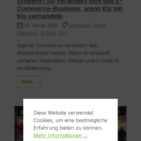
Stöbern? So verändert sich das E-
Commerce-Business, wenn KIs mit
KIs verhandeln
30. Januar 2026
Shopware
,
Online
Marketing
,
KI
,
Blog
,
SEO
Agentic Commerce verändert den
Möbelhandel radikal: Wenn KI einkauft,
verlieren Inspiration, Design und Frontend
an Bedeutung.
Mehr...
Diese Website verwendet
Cookies, um eine bestmögliche
Erfahrung bieten zu können.
Mehr Informationen ...