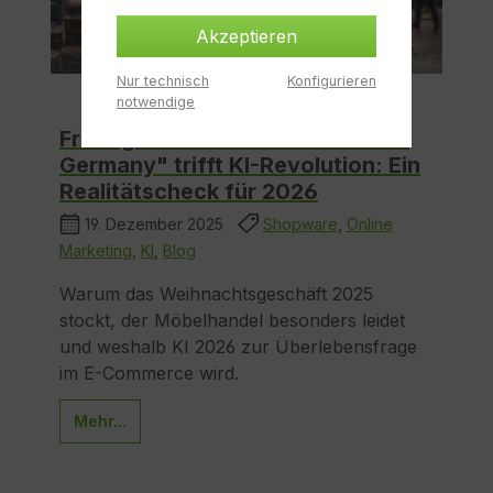
Akzeptieren
Nur technisch
Konfigurieren
notwendige
Frostiges Konsumklima "Made in
Germany" trifft KI-Revolution: Ein
Realitätscheck für 2026
19. Dezember 2025
Shopware
,
Online
Marketing
,
KI
,
Blog
Warum das Weihnachtsgeschäft 2025
stockt, der Möbelhandel besonders leidet
und weshalb KI 2026 zur Überlebensfrage
im E-Commerce wird.
Mehr...