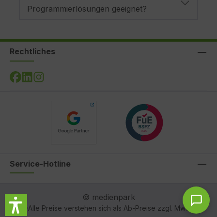
Programmierlösungen geeignet?
Ey
A
Rechtliches
Re
R
P
Service-Hotline
© medienpark
*Alle Preise verstehen sich als Ab-Preise zzgl. MwSt.