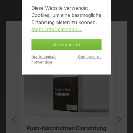
Diese Website verwendet
Cookies, um eine bestmögliche
Erfahrung bieten zu können.
Mehr Informationen ...
Produktgalerie überspringen
Weitere Leistungen
Akzeptieren
Nur technisch
Konfigurieren
notwendige
Push-Nachrichten Einrichtung