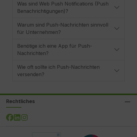
ge
Was sind Web Push Notifications (Push
Benachrichtigungen)?
un
Warum sind Push-Nachrichten sinnvoll
für Unternehmen?
Benötige ich eine App für Push-
e
Nachrichten?
B
Wie oft sollte ich Push-Nachrichten
versenden?
m
i
Rechtliches
Ke
H
G